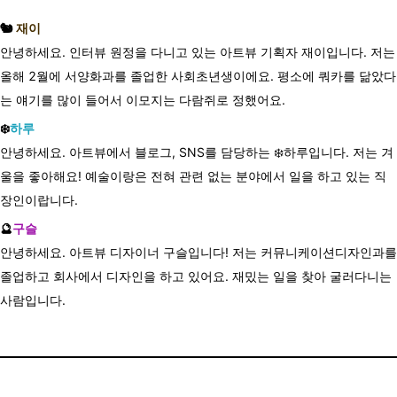
🐿️
재이
안녕하세요
.
인터뷰
원정을
다니고
있는
아트뷰
기획자
재이입니다
.
저는
올해
2
월에
서양화과를
졸업한
사회초년생이에요
.
평소에
쿼카를
닮았다
는
얘기를
많이
들어서
이모지는
다람쥐로
정했어요
.
❄️
하루
안녕하세요. 아트뷰에서 블로그, SNS를 담당하는 ❄️하루입니다.
저는
겨
울을
좋아해요
!
예술이랑은
전혀
관련
없는
분야에서
일을
하고
있는
직
장인이랍니다
.
🔮
구슬
안녕하세요. 아트뷰 디자이너 구슬입니다! 저는 커뮤니케이션디자인과를
졸업하고 회사에서 디자인을 하고 있어요. 재밌는 일을 찾아 굴러다니는
사람입니다.