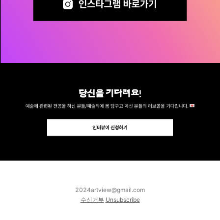
2024artview@gmail.com
수신거부
Unsubscribe