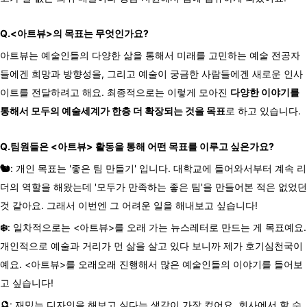
Q.
<
아트뷰
>
의
목표는
무엇인가요
?
아트뷰는 예술인들의 다양한 삶을 통해서 미래를 고민하는 예술 전공자
들에겐 희망과 방향성을, 그리고 예술이 궁금한 사람들에겐 새로운 인사
이트를 전달하려고 해요. 최종적으로는 이렇게 모아진
다양한 이야기를
통해서 모두의 예술세계가 한층 더 확장되는 것을 목표
로 하고 있습니다.
Q.
팀원들은
<
아트뷰
>
활동을
통해
어떤
목표를
이루고
싶은가요
?
🐿️
: 개인 목표는 '좋은 팀 만들기' 입니다. 대학교에 들어와서부터 계속 리
더의 역할을 해왔는데 '모두가 만족하는 좋은 팀'을 만들어본 적은 없었던
것 같아요. 그래서 이번엔 그 어려운 일을 해내보고 싶습니다!
❄️
: 일차적으로는 <아트뷰>를 오래 가는 뉴스레터로 만드는 게 목표예요.
개인적으로 예술과 거리가 먼 삶을 살고 있다 보니까 제가 호기심천국이
예요. <아트뷰>를 오래오래 진행해서 많은 예술인들의 이야기를 들어보
고 싶습니다!
🔮
: 재밌는 디자인을 해보고 싶다는 생각이 가장 컸어요. 회사에서 할 수