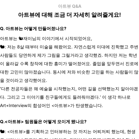
아트뷰 Q&A
아트뷰에 대해 조금 더 자세히 알려줄게요!
Q. 아트뷰는 어떻게 만들어졌나요?
아트뷰는 🐿️재이님의 이야기에서 시작되었어요,
🐿️
:
저는 8살 때부터 미술을 해왔어요. 자연스럽게 미대에 진학했고 주변
사람들도 당연하게 제가 그림을 그릴거라고 생각했죠. 하지만 저는 학년
이 올라갈 수록 창작에 대한 흥미가 떨어졌어요. 졸업을 앞두면서 진로에
대한 고민이 많아졌습니다. 동시에 저와 비슷한 고민을 하는 사람들이 많
을 것이라고 생각했어요.
'
다른
전공자들은
왜
예술을
시작했는지
,
어떤
길을
선택했는지
알아야겠
다
.
그리고
그
이야기를
친구들에게도
들려줘야겠다
.'
이
생각
하나로
Art+Interview
의
합성어인
<
아트뷰
>
가
탄생했습니다
.
Q.
<
아트뷰
>
팀원들은
어떻게
모이게
됐나요
?
🐿️
: <아트뷰>를 기획하고 인터뷰하는 것 까지는 어찌저찌 했는데, 현생