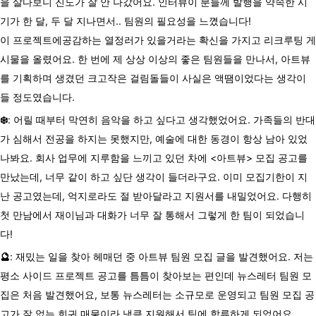
을 살다보니 진도가 잘 안 나갔어요. 인터뷰이 분들께 발행을 약속한 시
기가 한 달, 두 달 지나면서.. 팀원의 필요성을 느꼈습니다!
이
프로젝트에
공감하는
열정러가
있을거라는
확신을
가지고
리크루팅
게
시물을
올렸어요
.
한
번에
제
상상
이상의
좋은
팀원들을
만나서
,
아트뷰
를
기획하며
생겼던
크고작은
걸림돌들이
사실은
액땜이었다는
생각이
들
정도였습니다
.
❄️
:
어릴
때부터
막연히
음악을
하고
싶다고
생각했었어요
.
가족들의
반대
가
심해서
전공을
하지는
못했지만
,
예술에
대한
동경이
항상
남아
있었
나봐요
.
회사
업무에
지루함을
느끼고
있던
차에
<
아트뷰
>
모집
공고를
만났는데
,
너무
같이
하고
싶단
생각이
들더라구요
.
이미
모집기한이
지
난
공고였는데
,
억지로라도
절
받아달라고
지원서를
내밀었어요
.
다행히
첫
만남에서
재이님과
대화가
너무
잘
통해서
그렇게
한
팀이
되었습니
다
!
🔮
: 재밌는
일을
찾아
헤매던
중
아트뷰
팀원
모집
글을
발견했어요
.
저는
평소
사이드
프로젝트
공고를
틈틈이
찾아보는
편인데
뉴스레터
팀원
모
집은
처음
발견했어요
,
보통
뉴스레터는
소규모로
운영되고
팀원
모집
공
고가
잘
없는
희귀
매물이라
냉큼
지원해서
팀에
합류하게
되었어요
.